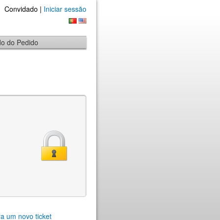
Convidado |
Iniciar sessão
ado do Pedido
a um novo ticket